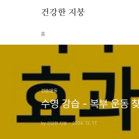
본문 바로가기
건강한 지붕
홈
건강/운동
수영 강습 - 복부 운동 
by 건강한 지붕
2024. 12. 17.