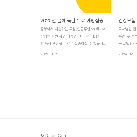
2025년 올해 독감 무료 예방접종 대상, 시기, 병원, 독감접종 종류, 4가 백신비용
정부에서 지원하는 독감(인플루엔자) 국가예
목차병원 진
방접종 지원 사업 내용입니다. ✅ 대상자라
은?자주 묻
면 독감 백신을 무료로 접종하실 수 있습니
는 꿀팁인사
다. 무료 대상이 아니시라면 독감 백신접종
료에 관한 정
2025. 1. 7.
2024. 12. 1
비용도 미리 확인하실 수 있습니다.목차독감
을 참고해 주
무료 접종 대상자 [어린이]독감 무료 접종 대
자를 위한 완
상자 [어르신]독감 무료 접종 대상자 [임산
보험료 병원
부]독감 예방접종 비용 독감 무료 접종 대상
은?병원에서
자 [어린이]연령: 생후 6개월~13세 어린이
하는 방법은 
(2011.1.1.~ 2024.08.31. 출생아) 🤗 주
료를 받은 후
민등록상 생년월일과 실제 생년월일이 다르
이 나오는데,
다면 실제 생년 월일 기준으로 비용이 지원됩
흔하진 않지
니다. 기간:2회 접종대상: 2024.9.20.
나 추가로 
(금)~2025.4.30.(수)1회 접종대상:
험공단 홈페
2024.10.2.(수)~2025.4.30.(수)접종기
있습니다. 3
© Daum Corp.