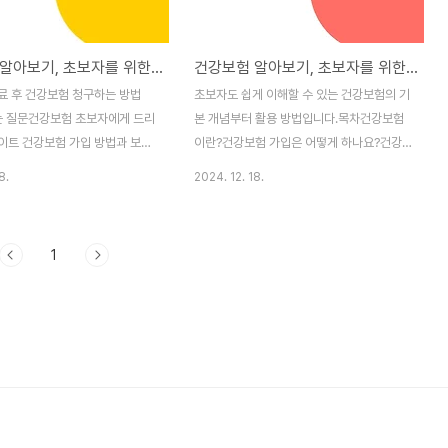
건강보험 알아보기, 초보자를 위한 완벽 가이드 2편 - 건강보험청구와 궁금증 해소하기
건강보험 알아보기, 초보자를 위한 완벽 가이드 1편 - 건강보험가입과 보험료
료 후 건강보험 청구하는 방법
초보자도 쉽게 이해할 수 있는 건강보험의 기
는 질문건강보험 초보자에게 드리
본 개념부터 활용 방법입니다.목차건강보험
이트 건강보험 가입 방법과 보험
이란?건강보험 가입은 어떻게 하나요?건강
보를 알고 싶은 분들은 아래 글
보험료 계산은 어떻게 되나요?건강보험 혜택
8.
2024. 12. 18.
세요 :)!건강보험 알아보기, 초보
은 어떤 것들이 있나요?병원 진료 후 건강보
벽 가이드 1편 - 건강보험가입과
험 청구하는 법은? 건강보험이란?건강보험
 진료 후 건강보험 청구하는 방법
은 정부 주도로 운영되는 사회보험 제도입니
1
 진료를 마치고 건강보험을 청구
다. 병원 진료나 약 처방 등 의료 서비스를 저
매우 간단합니다.1. 병원에서 치
렴하게 받을 수 있도록 도와주며, 국민건강보
, 건강보험 혜택이 적용된 금액
험공단이 이를 관리합니다. 🟨국민건강공단
 그 금액만 결제하면 됩니다. 2.
홈페이지 바로가기🟨 건강보험 가입은 어떻
만, 만약 보험 적용이 누락되었거
게 하나요?1. 직장가입자: 회사에 소속된 직
비용 환급이 필요하면 국민건강보
원이라면 회사가 자동으로 건강보험을 처리
이지나 앱을 통해 직접 청구할 수
합니다. 이 때 보험료는 회사와 직원이
.직접 청구할 때는 진료비 영수
50:50으로 나누어 부담합니다. 2.지역가입